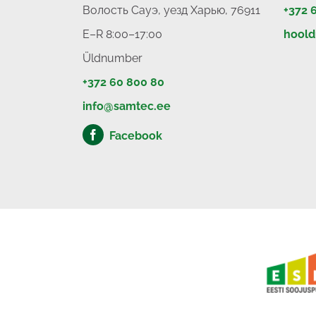
Волость Сауэ, уезд Харью, 76911
+372 
E–R 8:00–17:00
hool
Üldnumber
+372 60 800 80
info@samtec.ee
Facebook