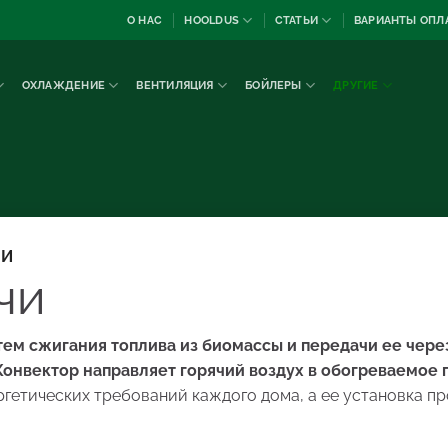
О НАС
HOOLDUS
СТАТЬИ
ВАРИАНТЫ ОПЛ
ОХЛАЖДЕНИЕ
ВЕНТИЛЯЦИЯ
БОЙЛЕРЫ
ДРУГИЕ
ЧИ
чи
ем сжигания топлива из биомассы и передачи ее чере
онвектор направляет горячий воздух в обогреваемое
ргетических требований каждого дома, а ее установка пр