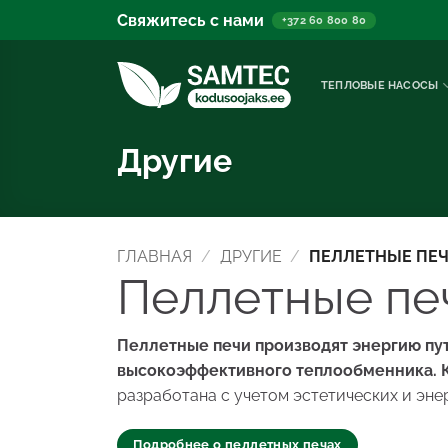
Перейти
Свяжитесь с нами
+372 60 800 80
к
содержанию
ТЕПЛОВЫЕ НАСОСЫ
Другие
ГЛАВНАЯ
/
ДРУГИЕ
/
ПЕЛЛЕТНЫЕ ПЕ
Пеллетные пе
Пеллетные печи производят энергию пут
высокоэффективного теплообменника. К
разработана с учетом эстетических и эне
Подробнее о пеллетных печах