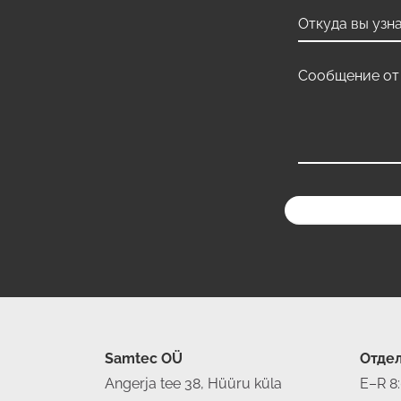
Samtec OÜ
Отде
Angerja tee 38, Hüüru küla
E–R 8